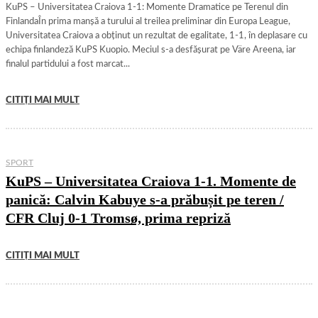
KuPS – Universitatea Craiova 1-1: Momente Dramatice pe Terenul din
FinlandaÎn prima manșă a turului al treilea preliminar din Europa League,
Universitatea Craiova a obținut un rezultat de egalitate, 1-1, în deplasare cu
echipa finlandeză KuPS Kuopio. Meciul s-a desfășurat pe Väre Areena, iar
finalul partidului a fost marcat...
CITIȚI MAI MULT
SPORT
KuPS – Universitatea Craiova 1-1. Momente de
panică: Calvin Kabuye s-a prăbușit pe teren /
CFR Cluj 0-1 Tromsø, prima repriză
CITIȚI MAI MULT