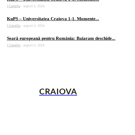
I Camelia
-
august 6, 2026
KuPS – Universitatea Craiova 1-1. Momente...
I Camelia
-
august 6, 2026
Seară europeană pentru România: Baiaram deschide...
I Camelia
-
august 6, 2026
CRAIOVA
24
Știri proaspete din Craiova și regiunea înconjurătoare.