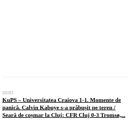
Diverse
Divertisment
Editoriale
Internationale
Locale
Politica
Social
Sport
SPORT
KuPS – Universitatea Craiova 1-1. Momente de
panică. Calvin Kabuye s-a prăbușit pe teren /
Seară de coșmar la Cluj: CFR Cluj 0-3 Tromsø,...