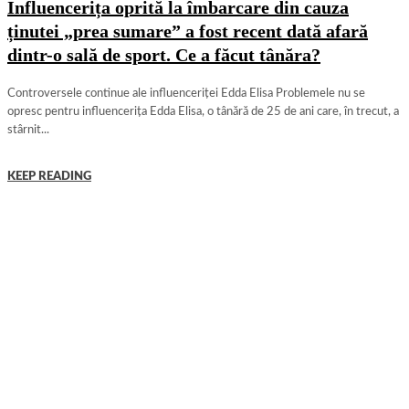
Influencerița oprită la îmbarcare din cauza
ținutei „prea sumare” a fost recent dată afară
dintr-o sală de sport. Ce a făcut tânăra?
Controversele continue ale influenceriței Edda Elisa Problemele nu se
opresc pentru influencerița Edda Elisa, o tânără de 25 de ani care, în trecut, a
stârnit...
KEEP READING