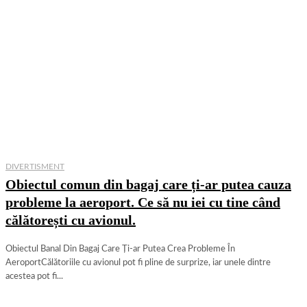
DIVERTISMENT
Obiectul comun din bagaj care ți-ar putea cauza
probleme la aeroport. Ce să nu iei cu tine când
călătorești cu avionul.
Obiectul Banal Din Bagaj Care Ți-ar Putea Crea Probleme În
AeroportCălătoriile cu avionul pot fi pline de surprize, iar unele dintre
acestea pot fi...