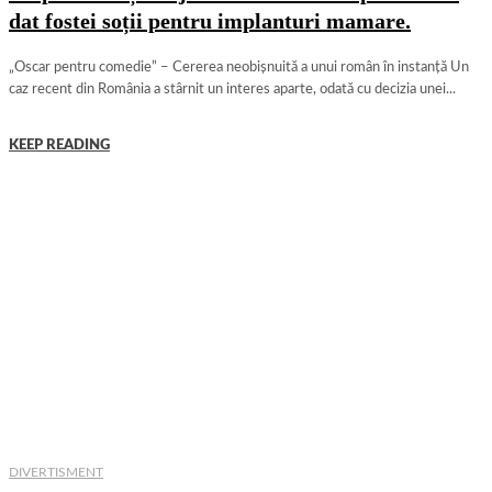
dat fostei soții pentru implanturi mamare.
„Oscar pentru comedie” – Cererea neobișnuită a unui român în instanță Un
caz recent din România a stârnit un interes aparte, odată cu decizia unei...
KEEP READING
DIVERTISMENT