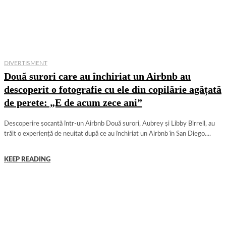
DIVERTISMENT
Două surori care au închiriat un Airbnb au
descoperit o fotografie cu ele din copilărie agățată
de perete: „E de acum zece ani”
Descoperire șocantă într-un Airbnb Două surori, Aubrey și Libby Birrell, au
trăit o experiență de neuitat după ce au închiriat un Airbnb în San Diego....
KEEP READING