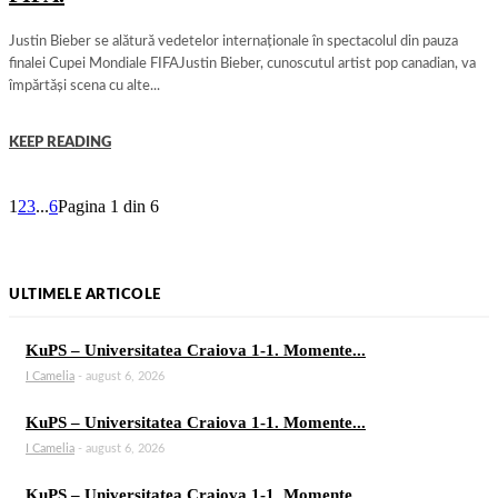
Justin Bieber se alătură vedetelor internaționale în spectacolul din pauza
finalei Cupei Mondiale FIFAJustin Bieber, cunoscutul artist pop canadian, va
împărtăși scena cu alte...
KEEP READING
1
2
3
...
6
Pagina 1 din 6
ULTIMELE ARTICOLE
KuPS – Universitatea Craiova 1-1. Momente...
I Camelia
-
august 6, 2026
KuPS – Universitatea Craiova 1-1. Momente...
I Camelia
-
august 6, 2026
KuPS – Universitatea Craiova 1-1. Momente...